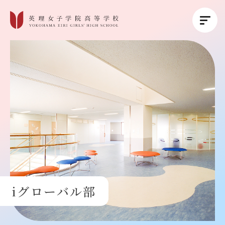
英理女子学院について
英理女子学院の教育
コース紹介
学校生活
iグローバル部
進路・進学
受験生の方へ