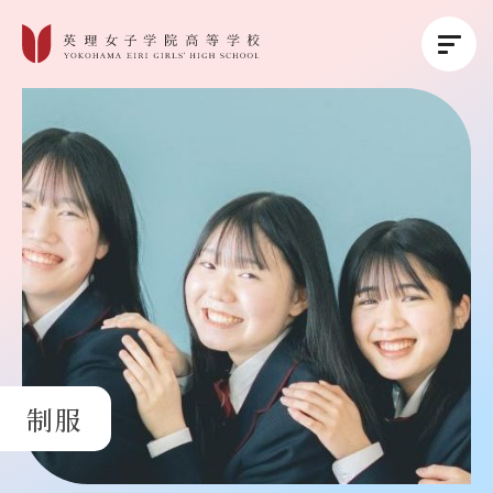
英理女子学院について
英理女子学院の教育
コース紹介
学校生活
制服
進路・進学
受験生の方へ