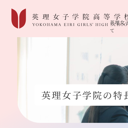
英理女
て
英理女子学院の特