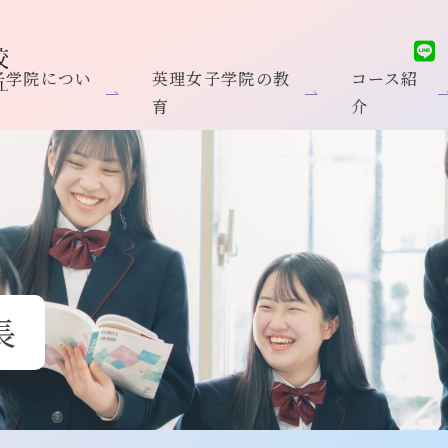
子学院につい
英理女子学院の教
コース紹
育
介
長