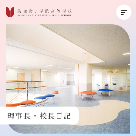
英理女子学院について
英理女子学院の教育
コース紹介
学校生活
理事長・校長日記
進路・進学
受験生の方へ