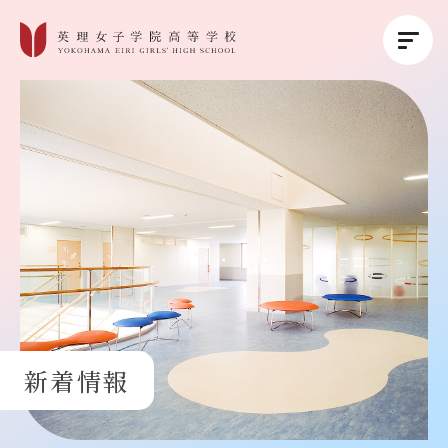
英理女子学院について
英理女子学院の教育
コース紹介
学校生活
新着情報
進路・進学
受験生の方へ