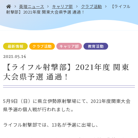
英理ニュース
キャリア部
クラブ活動
【ライフル
射撃部】2021年度 関東大会県予選 通過！
お問い合わせ・
アクセス
EN
資料請求
最新情報
クラブ活動
キャリア部
教育活動
2021.05.14
【ライフル射撃部】2021年度 関東
大会県予選 通過！
Instagram
Facebook
YouTube
LINE
5月9日（日）に県立伊勢原射撃場にて、2021年度関東大会
県予選の個人戦が行われました。
ライフル射撃部では、13名が予選に出場し、