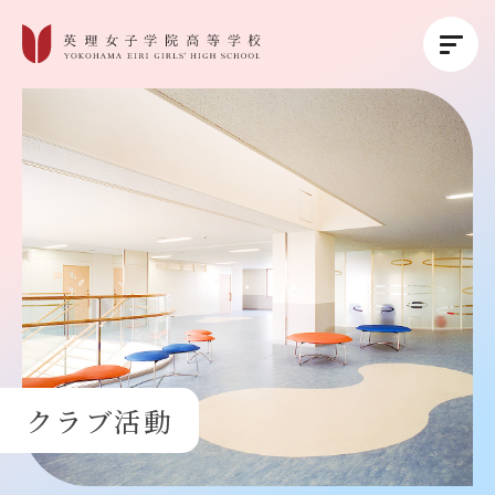
英理女子学院について
英理女子学院の教育
コース紹介
学校生活
クラブ活動
進路・進学
受験生の方へ