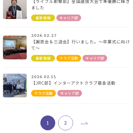
【ライフル射撃部】全国選抜大会で準優勝に輝き
ました
最新情報
キャリア部
2024.02.27
【謝恩会＆三送会】行いました。～卒業式に向け
て～
最新情報
クラブ活動
キャリア部
2024.02.15
【JRC部】インターアクトクラブ募金活動
クラブ活動
キャリア部
1
2