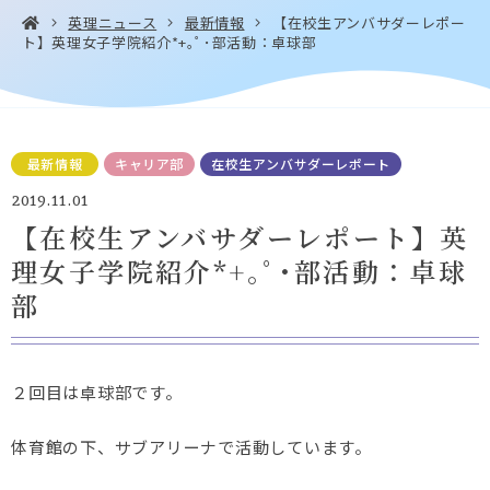
英理ニュース
最新情報
【在校生アンバサダーレポー
ト】英理女子学院紹介*+｡ﾟ･部活動：卓球部
お問い合わせ・
アクセス
EN
資料請求
最新情報
キャリア部
在校生アンバサダーレポート
2019.11.01
【在校生アンバサダーレポート】英
理女子学院紹介*+｡ﾟ･部活動：卓球
Instagram
Facebook
YouTube
LINE
部
２回目は卓球部です。
体育館の下、サブアリーナで活動しています。