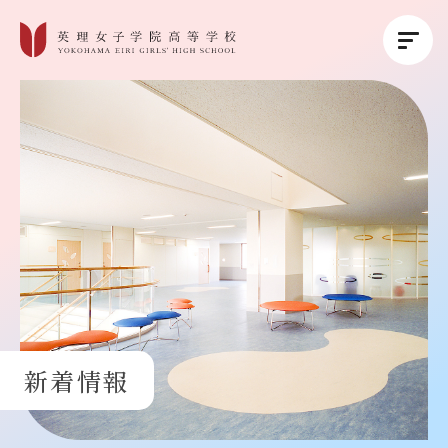
英理女子学院について
英理女子学院の教育
コース紹介
学校生活
新着情報
進路・進学
受験生の方へ