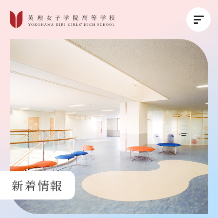
英理女子学院について
英理女子学院の教育
コース紹介
学校生活
新着情報
進路・進学
受験生の方へ