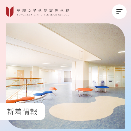
英理女子学院について
英理女子学院の教育
コース紹介
学校生活
新着情報
進路・進学
受験生の方へ