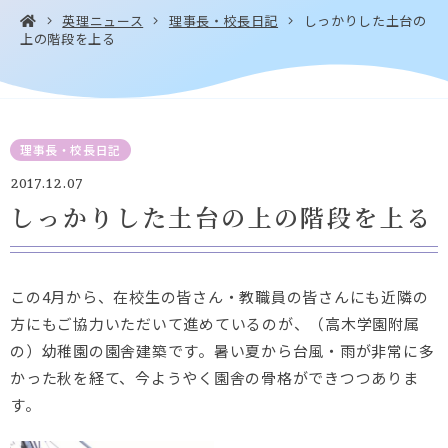
英理ニュース
理事長・校長日記
しっかりした土台の
上の階段を上る
お問い合わせ・
アクセス
EN
資料請求
理事長・校長日記
2017.12.07
しっかりした土台の上の階段を上る
Instagram
Facebook
YouTube
LINE
この4月から、在校生の皆さん・教職員の皆さんにも近隣の
方にもご協力いただいて進めているのが、（高木学園附属
の）幼稚園の園舎建築です。暑い夏から台風・雨が非常に多
かった秋を経て、今ようやく園舎の骨格ができつつありま
す。