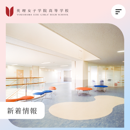
英理女子学院について
英理女子学院の教育
コース紹介
学校生活
新着情報
進路・進学
受験生の方へ