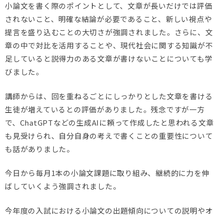
小論文を書く際のポイントとして、
文章が長いだけでは評価
されないこと、
明確な結論が必要であること、
新しい視点や
提言を盛り込むことの大切さが強調されました。
さらに、文
章の中で対比を活用することや、
現代社会に関する知識が不
足していると説得力のある文章が書けな
いことについても学
びました。
講師からは、
回を重ねるごとにしっかりとした文章を書ける
生徒が増えていると
の評価がありました。残念ですが一方
で、
ChatGPTなどの生成AIに頼って作成したと思われる文章
も
見受けられ、
自分自身の考えで書くことの重要性について
も話がありました。
今日から毎月1本の小論文課題に取り組み、
継続的に力を伸
ばしていくよう強調されました。
今年度の入試における小論文の出題傾向についての説明やオ