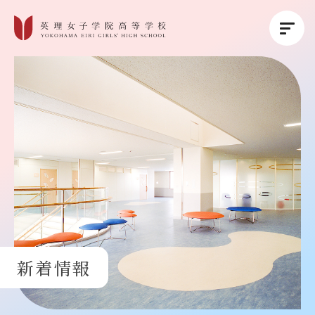
英理女子学院について
英理女子学院の教育
コース紹介
学校生活
新着情報
進路・進学
受験生の方へ