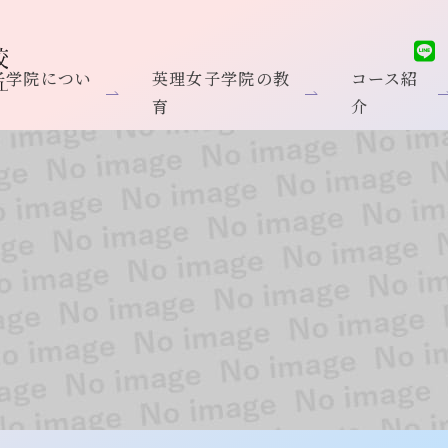
子学院につい
英理女子学院の教
コース紹
育
介