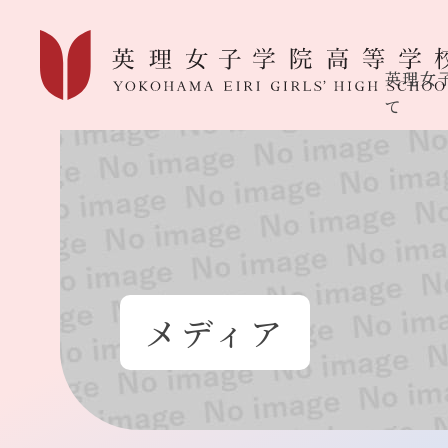
英理女
て
メディア