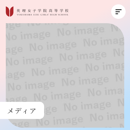
英理女子学院について
英理女子学院の教育
コース紹介
学校生活
メディア
進路・進学
受験生の方へ