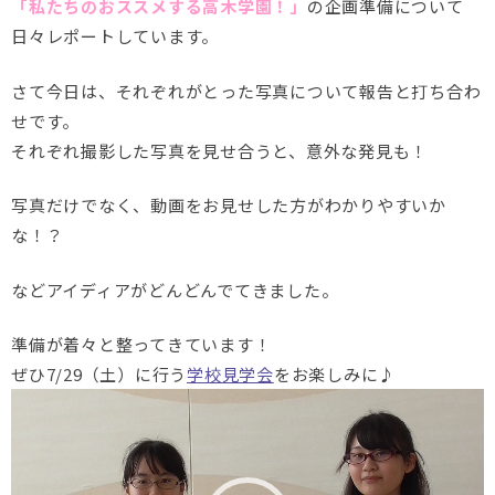
「私たちのおススメする高木学園！」
の企画準備について
日々レポートしています。
さて今日は、それぞれがとった写真について報告と打ち合わ
せです。
それぞれ撮影した写真を見せ合うと、意外な発見も！
写真だけでなく、動画をお見せした方がわかりやすいか
な！？
などアイディアがどんどんでてきました。
準備が着々と整ってきています！
ぜひ7/29（土）に行う
学校見学会
をお楽しみに♪
動
画
プ
レ