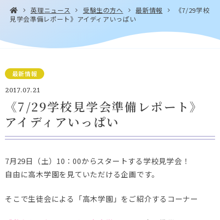
英理ニュース
受験生の方へ
最新情報
《7/29学校
見学会準備レポート》アイディアいっぱい
お問い合わせ・
アクセス
EN
資料請求
最新情報
2017.07.21
《7/29学校見学会準備レポート》
アイディアいっぱい
Instagram
Facebook
YouTube
LINE
7月29日（土）10：00からスタートする学校見学会！
自由に高木学園を見ていただける企画です。
そこで生徒会による「高木学園」をご紹介するコーナー