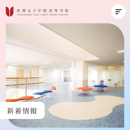
英理女子学院について
英理女子学院の教育
コース紹介
学校生活
新着情報
進路・進学
受験生の方へ