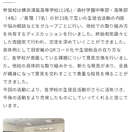
———-
参加校は横浜清風高等学校(12名)／森村学園中等部・高等部
（
4名）／英理（7名）
の計23名で互いの生徒会活動の内容
や悩み相談などをグループご
とに行い、
他校での取り組み方
を共有するディスカッションを行いました。
終始和気藹々と
した雰囲気で行われ、
交流を深めていくことができました。
具体例として目安箱のQRコード化や生徒総会の在り方な
ど、
各学校が直面している課題について意見交換を行いまし
た。
他校の具体的な取り組みから、新たな発見があり、
全員
が親身になって意見を交わすことで貴重な知見を得ることが
で
きました。
今回の活動により、各学校の生徒会活動がさらに活気づき、
今後の活動をより充実したものにしていってくれると信じて
います
。