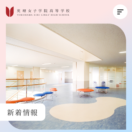
英理女子学院について
英理女子学院の教育
コース紹介
学校生活
新着情報
進路・進学
受験生の方へ