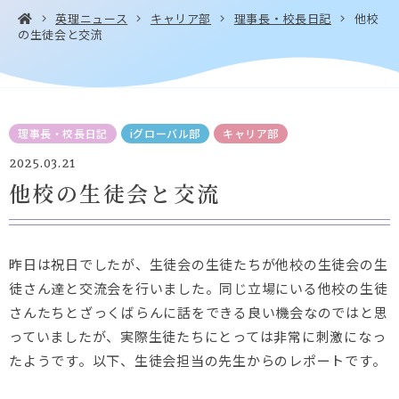
英理ニュース
キャリア部
理事長・校長日記
他校
の生徒会と交流
お問い合わせ・
アクセス
EN
資料請求
理事長・校長日記
iグローバル部
キャリア部
2025.03.21
他校の生徒会と交流
Instagram
Facebook
YouTube
LINE
昨日は祝日でしたが、生徒会の生徒たちが他校の生徒会の生
徒さん達と交流会を行いました。同じ立場にいる他校の生徒
さんたちとざっくばらんに話をできる良い機会なのではと思
っていましたが、実際生徒たちにとっては非常に刺激になっ
たようです。以下、生徒会担当の先生からのレポートです。