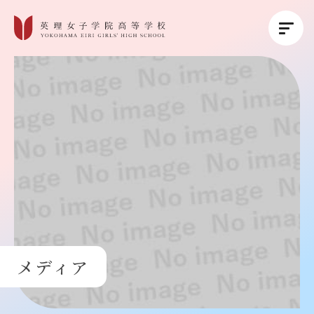
英理女子学院について
英理女子学院の教育
コース紹介
学校生活
メディア
進路・進学
受験生の方へ