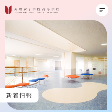
英理女子学院について
英理女子学院の教育
コース紹介
学校生活
新着情報
進路・進学
受験生の方へ