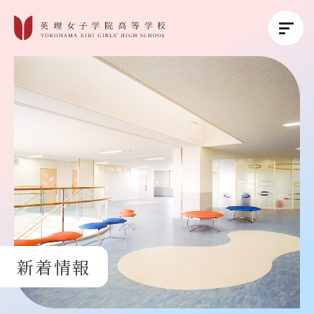
英理女子学院について
英理女子学院の教育
コース紹介
学校生活
新着情報
進路・進学
受験生の方へ