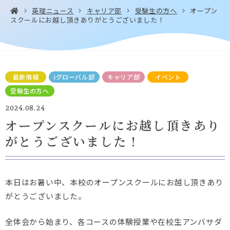
英理ニュース
キャリア部
受験生の方へ
オープン
スクールにお越し頂きありがとうございました！
お問い合わせ・
アクセス
EN
資料請求
最新情報
iグローバル部
キャリア部
イベント
受験生の方へ
2024.08.24
オープンスクールにお越し頂きあり
Instagram
Facebook
YouTube
LINE
がとうございました！
本日はお暑い中、本校のオープンスクールにお越し頂きあり
がとうございました。
全体会から始まり、各コースの体験授業や在校生アンバサダ