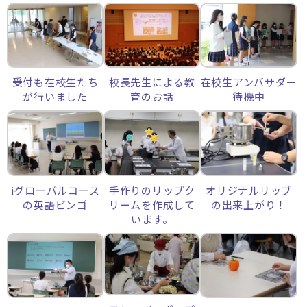
受付も在校生たち
校長先生による教
在校生アンバサダー
が行いました
育のお話
待機中
iグローバルコース
手作りのリップク
オリジナルリップ
の英語ビンゴ
リームを作成して
の出来上がり！
います。