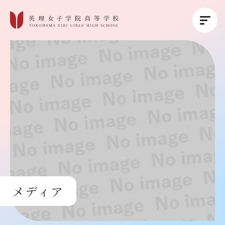
英理女子学院について
英理女子学院の教育
コース紹介
学校生活
メディア
進路・進学
受験生の方へ