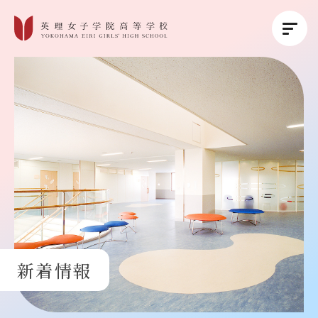
英理女子学院について
英理女子学院の教育
コース紹介
学校生活
新着情報
進路・進学
受験生の方へ