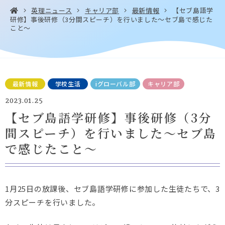
英理ニュース
キャリア部
最新情報
【セブ島語学
研修】事後研修（3分間スピーチ）を行いました～セブ島で感じた
こと～
お問い合わせ・
アクセス
EN
資料請求
最新情報
学校生活
iグローバル部
キャリア部
2023.01.25
【セブ島語学研修】事後研修（3分
Instagram
Facebook
YouTube
LINE
間スピーチ）を行いました～セブ島
で感じたこと～
1月25日の放課後、セブ島語学研修に参加した生徒たちで、3
分スピーチを行いました。