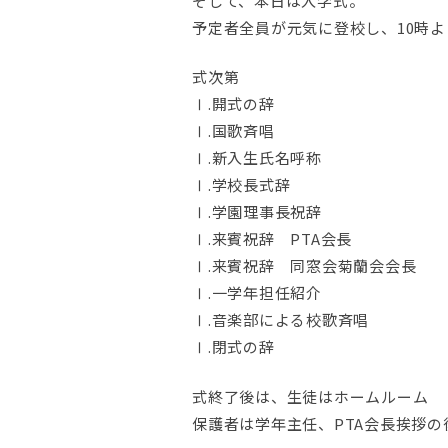
そして、本日は入学式。
予定者全員が元気に登校し、10時
式次第
Ⅰ.開式の辞
Ⅰ.国歌斉唱
Ⅰ.新入生氏名呼称
Ⅰ.学校長式辞
Ⅰ.学園理事長祝辞
Ⅰ.来賓祝辞 PTA会長
Ⅰ.来賓祝辞 同窓会菊蘭会会長
Ⅰ.一学年担任紹介
Ⅰ.音楽部による校歌斉唱
Ⅰ.閉式の辞
式終了後は、生徒はホームルーム
保護者は学年主任、PTA会長挨拶