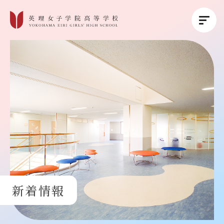
英理女子学院について
英理女子学院の教育
コース紹介
学校生活
新着情報
進路・進学
受験生の方へ