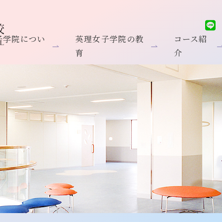
子学院につい
英理女子学院の教
コース紹
育
介