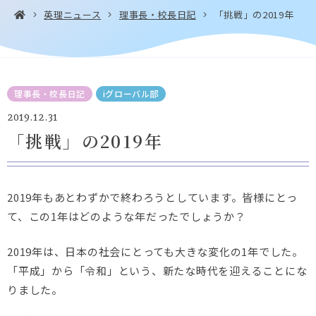
英理ニュース
理事長・校長日記
「挑戦」の2019年
お問い合わせ・
アクセス
EN
理事長・校長日記
iグローバル部
資料請求
2019.12.31
「挑戦」の2019年
Instagram
Facebook
YouTube
LINE
2019年もあとわずかで終わろうとしています。皆様にとっ
て、この1年はどのような年だったでしょうか？
2019年は、日本の社会にとっても大きな変化の1年でした。
「平成」から「令和」という、新たな時代を迎えることにな
りました。