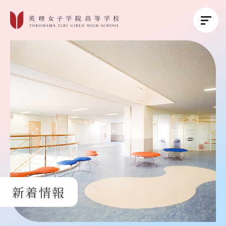
英理女子学院について
英理女子学院の教育
コース紹介
学校生活
新着情報
進路・進学
受験生の方へ