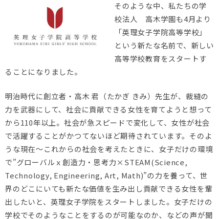
そのような中、私たちの学
校法人 高木学園も4月より
「英理女子学院高等学校」
という新たな名前で、新しい
高等学校教育をスタートす
ることになりました。
明治時代に創立者・高木 君（たかぎ きみ）先生が、裁縫の
力を武器にして、社会に貢献できる女性を育てようと想って
から110年以上。社会が急スピードで変化して、女性が社会
で活躍することがかつてないほど期待されています。そのよ
うな現在～これからの社会を考えたときに、女子だけの環境
で”グローバルｘ創造力・思考力×STEAM(Science,
Technology, Engineering, Art, Math)”の力を養って、世
界のどこにいても新たな価値を生み出し貢献できる女性を輩
出したいと、英理女子学院をスタートしました。女子だけの
学校でそのようなことをするのが可能なのか、などの声が聞