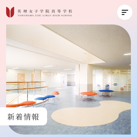
英理女子学院について
英理女子学院の教育
コース紹介
学校生活
新着情報
進路・進学
受験生の方へ