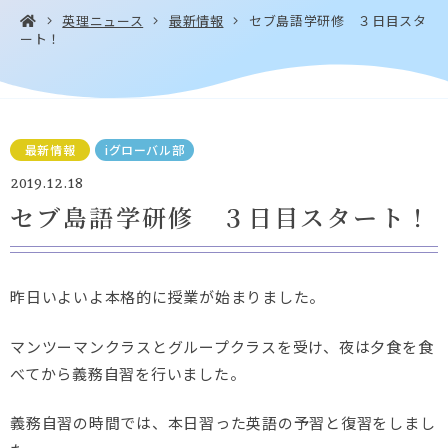
英理ニュース
最新情報
セブ島語学研修 ３日目スタ
ート！
お問い合わせ・
アクセス
EN
資料請求
最新情報
iグローバル部
2019.12.18
セブ島語学研修 ３日目スタート！
Instagram
Facebook
YouTube
LINE
昨日いよいよ本格的に授業が始まりました。
マンツーマンクラスとグループクラスを受け、夜は夕食を食
べてから義務自習を行いました。
義務自習の時間では、本日習った英語の予習と復習をしまし