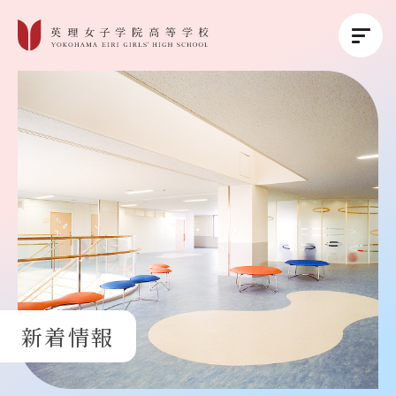
英理女子学院について
英理女子学院の教育
コース紹介
学校生活
新着情報
進路・進学
受験生の方へ