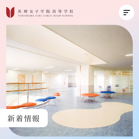
英理女子学院について
英理女子学院の教育
コース紹介
学校生活
新着情報
進路・進学
受験生の方へ