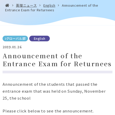
英理ニュース
English
Announcement of the
Entrance Exam for Returnees
お問い合わせ・
アクセス
EN
資料請求
iグローバル部
English
2019.01.24
Announcement of the
Entrance Exam for Returnees
Instagram
Facebook
YouTube
LINE
Announcement of the students that passed the
entrance exam that was held on Sunday, November
25, the school
Please click below to see the announcement.