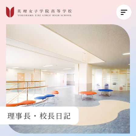
英理女子学院について
英理女子学院の教育
コース紹介
学校生活
理事長・校長日記
進路・進学
受験生の方へ