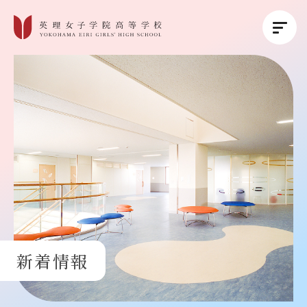
英理女子学院について
英理女子学院の教育
コース紹介
学校生活
新着情報
進路・進学
受験生の方へ