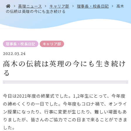
英理ニュース
キャリア部
理事長・校長日記
高木
の伝統は英理の今にも生き続ける
お問い合わせ・
アクセス
EN
資料請求
理事長・校長日記
キャリア部
2022.03.24
高木の伝統は英理の今にも生き続け
る
Instagram
Facebook
YouTube
LINE
今日は2021年度の終業式でした。1,2年生にとって、今年度
の締めくくりの一日でした。今年度もコロナ禍で、オンライ
ン授業になったり、行事に変更が生じたり、難しい場面もあ
りましたが、皆さんのご協力でこの日まで来ることができま
した。