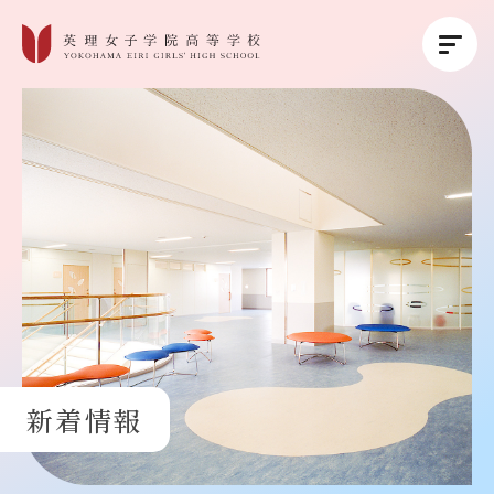
英理女子学院について
英理女子学院の教育
コース紹介
学校生活
新着情報
進路・進学
受験生の方へ