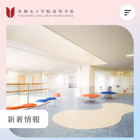
英理女子学院について
英理女子学院の教育
コース紹介
学校生活
新着情報
進路・進学
受験生の方へ