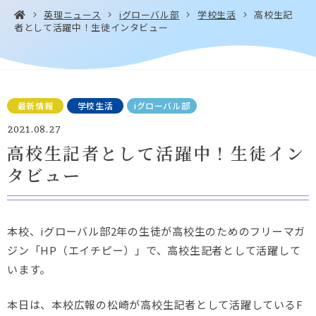
英理ニュース
iグローバル部
学校生活
高校生記
者として活躍中！生徒インタビュー
お問い合わせ・
アクセス
EN
資料請求
最新情報
学校生活
iグローバル部
2021.08.27
高校生記者として活躍中！生徒イン
タビュー
Instagram
Facebook
YouTube
LINE
本校、iグローバル部2年の生徒が高校生のためのフリーマガ
ジン「HP（エイチピー）」で、高校生記者として活躍して
います。
本日は、本校広報の松崎が高校生記者として活躍しているF